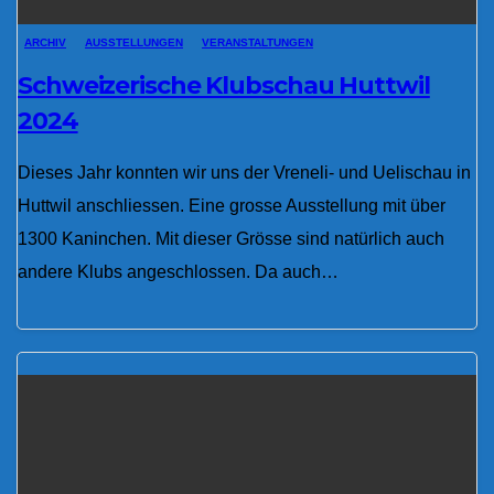
ARCHIV
AUSSTELLUNGEN
VERANSTALTUNGEN
Schweizerische Klubschau Huttwil
2024
Dieses Jahr konnten wir uns der Vreneli- und Uelischau in
Huttwil anschliessen. Eine grosse Ausstellung mit über
1300 Kaninchen. Mit dieser Grösse sind natürlich auch
andere Klubs angeschlossen. Da auch…