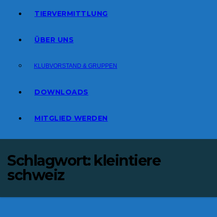
TIERVERMITTLUNG
ÜBER UNS
KLUBVORSTAND & GRUPPEN
DOWNLOADS
MITGLIED WERDEN
Schlagwort:
kleintiere
schweiz