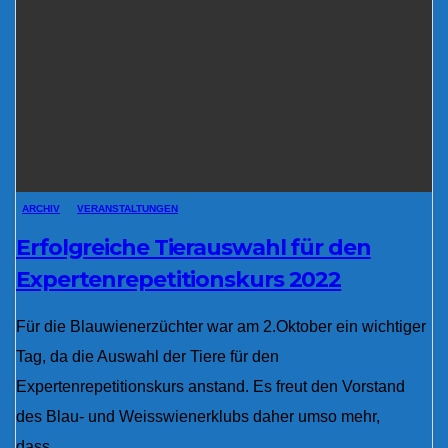
ARCHIV
VERANSTALTUNGEN
Erfolgreiche Tierauswahl für den
Expertenrepetitionskurs 2022
Für die Blauwienerzüchter war am 2.Oktober ein wichtiger
Tag, da die Auswahl der Tiere für den
Expertenrepetitionskurs anstand. Es freut den Vorstand
des Blau- und Weisswienerklubs daher umso mehr,
dass…