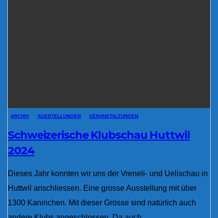
ARCHIV
AUSSTELLUNGEN
VERANSTALTUNGEN
Schweizerische Klubschau Huttwil
2024
Dieses Jahr konnten wir uns der Vreneli- und Uelischau in
Huttwil anschliessen. Eine grosse Ausstellung mit über
1300 Kaninchen. Mit dieser Grösse sind natürlich auch
andere Klubs angeschlossen. Da auch…