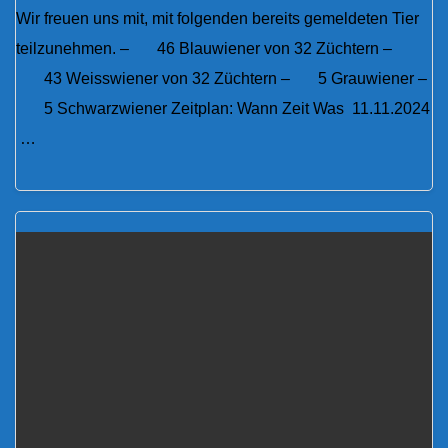
Wir freuen uns mit, mit folgenden bereits gemeldeten Tier
teilzunehmen. – 46 Blauwiener von 32 Züchtern –
43 Weisswiener von 32 Züchtern – 5 Grauwiener –
5 Schwarzwiener Zeitplan: Wann Zeit Was 11.11.2024
…