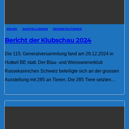
ARCHIV
AUSSTELLUNGEN
VERANSTALTUNGEN
Bericht der Klubschau 2024
Die 115. Generalversammlung fand am 29.12.2024 in
Huttwil BE statt. Der Blau- und Weisswienerklub
Rassekaninchen Schweiz beteiligte sich an der grossen
Ausstellung mit 285 an Tieren. Die 285 Tiere setzten…