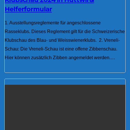
Helferformular
1. Ausstellungsreglemente für angeschlossene
Rasseklubs. Dieses Reglement gilt für die Schweizerische
Klubschau des Blau- und Weisswienerklubs. 2. Vreneli-
Schau: Die Vreneli-Schau ist eine offene Zibbenschau.
Hier können zusätzlich Zibben angemeldet werden.…