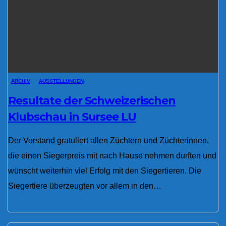
ARCHIV
AUSSTELLUNGEN
Resultate der Schweizerischen
Klubschau in Sursee LU
Der Vorstand gratuliert allen Züchtern und Züchterinnen,
die einen Siegerpreis mit nach Hause nehmen durften und
wünscht weiterhin viel Erfolg mit den Siegertieren. Die
Siegertiere überzeugten vor allem in den…