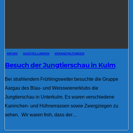
ARCHIV
AUSSTELLUNGEN
VERANSTALTUNGEN
Besuch der Jungtierschau in Kulm
Bei strahlendem Frühlingswetter besuchte die Gruppe
Aargau des Blau- und Weisswienerklubs die
Jungtierschau in Unterkulm. Es waren verschiedene
Kaninchen- und Hühnerrassen sowie Zwergziegen zu
sehen. Wir waren froh, dass der…