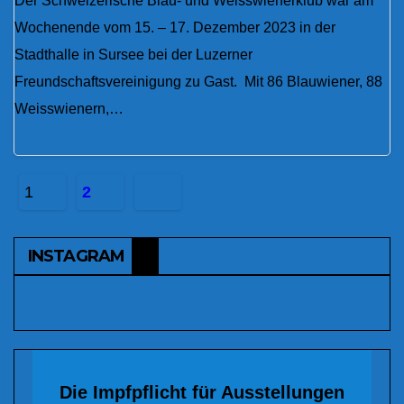
Der Schweizerische Blau- und Weisswienerklub war am
Wochenende vom 15. – 17. Dezember 2023 in der
Stadthalle in Sursee bei der Luzerner
Freundschaftsvereinigung zu Gast. Mit 86 Blauwiener, 88
Weisswienern,…
Beitragsnavigation
1
2
INSTAGRAM
Die Impfpflicht für Ausstellungen