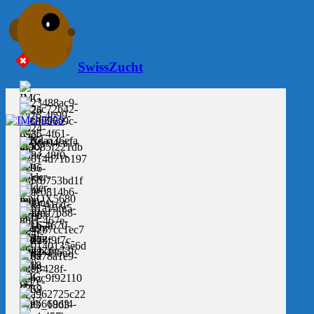
SwissZucht