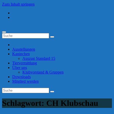
Zum Inhalt springen
Ausstellungen
Kaninchen
Auszug Standard 15
Tiervermittlung
Über uns
Klubvorstand & Gruppen
Downloads
Mitglied werden
Schlagwort:
CH Klubschau