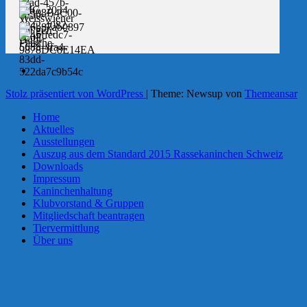
Stolz präsentiert von WordPress
|
Theme: Newsup von
Themeansar
Home
Aktuelles
Ausstellungen
Auszug aus dem Standard 2015 Rassekaninchen Schweiz
Downloads
Impressum
Kaninchenhaltung
Klubvorstand & Gruppen
Mitgliedschaft beantragen
Tiervermittlung
Über uns