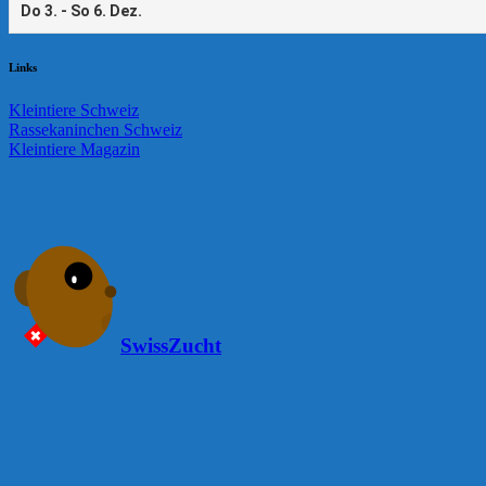
Links
Kleintiere Schweiz
Rassekaninchen Schweiz
Kleintiere Magazin
SwissZucht