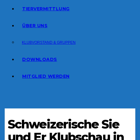
TIERVERMITTLUNG
ÜBER UNS
KLUBVORSTAND & GRUPPEN
DOWNLOADS
MITGLIED WERDEN
Schweizerische Sie
und Er Klubschau in