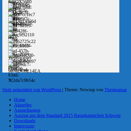
Stolz präsentiert von WordPress
|
Theme: Newsup von
Themeansar
Home
Aktuelles
Ausstellungen
Auszug aus dem Standard 2015 Rassekaninchen Schweiz
Downloads
Impressum