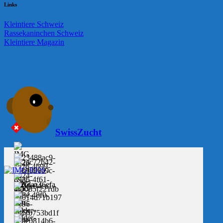
Links
Kleintiere Schweiz
Rassekaninchen Schweiz
Kleintiere Magazin
SwissZucht